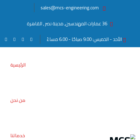
sales@mcs-engineering.com
36 عمارات المهندسين, مدينة نصر , القاهرة
الأحد - الخميس: 9.00 صباحًا - 6.00 مساءً
الرئيسية
من نحن
خدماتنا